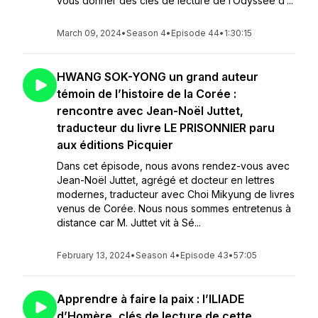
vous donner des clés de lecture de l’Odyssée d’...
March 09, 2024
•
Season 4
•
Episode 44
•
1:30:15
HWANG SOK-YONG un grand auteur
témoin de l’histoire de la Corée :
rencontre avec Jean-Noël Juttet,
traducteur du livre LE PRISONNIER paru
aux éditions Picquier
Dans cet épisode, nous avons rendez-vous avec
Jean-Noël Juttet, agrégé et docteur en lettres
modernes, traducteur avec Choi Mikyung de livres
venus de Corée. Nous nous sommes entretenus à
distance car M. Juttet vit à Sé...
February 13, 2024
•
Season 4
•
Episode 43
•
57:05
Apprendre à faire la paix : l’ILIADE
d’Homère, clés de lecture de cette