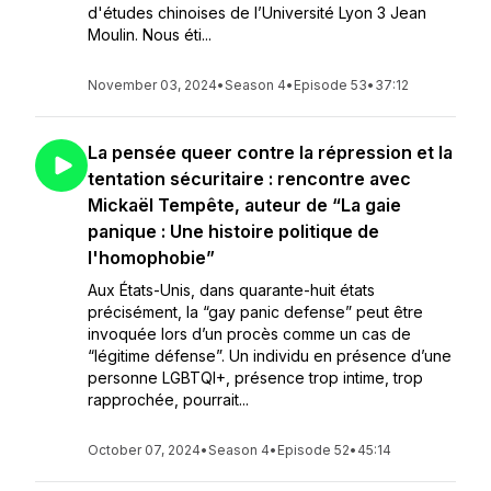
d'études chinoises de l’Université Lyon 3 Jean
Moulin. Nous éti...
November 03, 2024
•
Season 4
•
Episode 53
•
37:12
La pensée queer contre la répression et la
tentation sécuritaire : rencontre avec
Mickaël Tempête, auteur de “La gaie
panique : Une histoire politique de
l'homophobie”
Aux États-Unis, dans quarante-huit états
précisément, la “gay panic defense” peut être
invoquée lors d’un procès comme un cas de
“légitime défense”. Un individu en présence d’une
personne LGBTQI+, présence trop intime, trop
rapprochée, pourrait...
October 07, 2024
•
Season 4
•
Episode 52
•
45:14