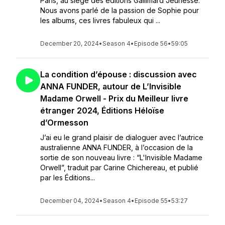
Paris, au siège des éditions Gallimard Jeunesse.
Nous avons parlé de la passion de Sophie pour
les albums, ces livres fabuleux qui ...
December 20, 2024
•
Season 4
•
Episode 56
•
59:05
La condition d’épouse : discussion avec
ANNA FUNDER, autour de L’Invisible
Madame Orwell - Prix du Meilleur livre
étranger 2024, Éditions Héloïse
d’Ormesson
J’ai eu le grand plaisir de dialoguer avec l’autrice
australienne ANNA FUNDER, à l’occasion de la
sortie de son nouveau livre : “L'Invisible Madame
Orwell”, traduit par Carine Chichereau, et publié
par les Éditions...
December 04, 2024
•
Season 4
•
Episode 55
•
53:27