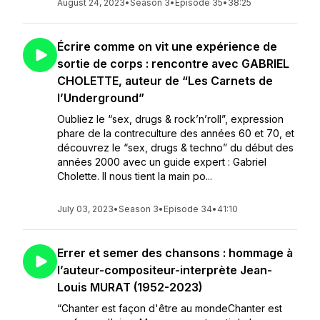
August 24, 2023
•
Season 3
•
Episode 35
•
38:25
Écrire comme on vit une expérience de
sortie de corps : rencontre avec GABRIEL
CHOLETTE, auteur de “Les Carnets de
l’Underground”
Oubliez le “sex, drugs & rock’n’roll”, expression
phare de la contreculture des années 60 et 70, et
découvrez le “sex, drugs & techno” du début des
années 2000 avec un guide expert : Gabriel
Cholette. Il nous tient la main po...
July 03, 2023
•
Season 3
•
Episode 34
•
41:10
Errer et semer des chansons : hommage à
l’auteur-compositeur-interprète Jean-
Louis MURAT (1952-2023)
“Chanter est façon d'être au mondeChanter est