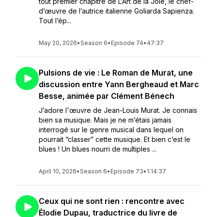
tout premier chapitre de L’Art de la Joie, le chef-
d’œuvre de l’autrice italienne Goliarda Sapienza.
Tout l’ép...
May 20, 2026
•
Season 6
•
Episode 74
•
47:37
Pulsions de vie : Le Roman de Murat, une
discussion entre Yann Bergheaud et Marc
Besse, animée par Clément Bénech
J’adore l'œuvre de Jean-Louis Murat. Je connais
bien sa musique. Mais je ne m’étais jamais
interrogé sur le genre musical dans lequel on
pourrait “classer” cette musique. Et bien c’est le
blues ! Un blues nourri de multiples ...
April 10, 2026
•
Season 6
•
Episode 73
•
1:14:37
Ceux qui ne sont rien : rencontre avec
Élodie Dupau, traductrice du livre de