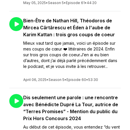
May 05, 2025
•
Season 5
•
Episode 61
•
44:20
Bien-Être de Nathan Hill, Théodoros de
Mircea Cārtārescu et Éden à l'aube de
Karim Kattan : trois gros coups de coeur
Mieux vaut tard que jamais, voici un épisode sur
mes coups de cœur ❤️ littéraires de 2024. Enfin
sur trois gros coups de coeur.J’en ai eu bien
d’autres, dont j’ai déjà parlé précédemment dans
le podcast, et je vous invite à les retrouver...
April 06, 2025
•
Season 5
•
Episode 60
•
53:30
Dis seulement une parole : une rencontre
avec Bénédicte Dupré La Tour, autrice de
“Terres Promises” - Mention du public du
Prix Hors Concours 2024
Au début de cet épisode, vous entendez “du vent