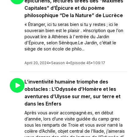
épicuriens, lectures tirées des “Maximes
Capitales” d’Épicure et du poème
philosophique “De la Nature” de Lucrèce
« Étranger, ici tu seras bien si tu y restes ; ici le
souverain bien est le plaisir . »Inscription que l’on
pouvait lire à Athènes à l'entrée du Jardin
d'Épicure, selon Sénèque.Le Jardin, c’était le
siège de son école de philo...
April 20, 2024
•
Season 4
•
Episode 45
•
1:09:17
L’inventivité humaine triomphe des
obstacles : L’Odyssée d’Homère et les
aventures d’Ulysse sur mer, sur terre et
dans les Enfers
Après vous avoir accompagné.es, en début
d’année, lors d’une visite guidée du camp grec
sous les remparts de Troie et vous avoir narré la
colère d’Achille, objet central de l’Iliade, j’aimerais