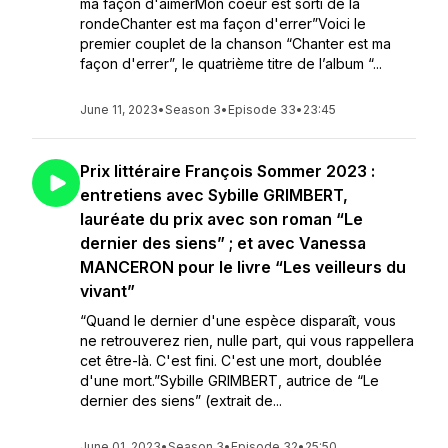
ma façon d'aimerMon coeur est sorti de la
rondeChanter est ma façon d'errer”Voici le
premier couplet de la chanson “Chanter est ma
façon d'errer”, le quatrième titre de l’album “...
June 11, 2023
•
Season 3
•
Episode 33
•
23:45
Prix littéraire François Sommer 2023 :
entretiens avec Sybille GRIMBERT,
lauréate du prix avec son roman “Le
dernier des siens” ; et avec Vanessa
MANCERON pour le livre “Les veilleurs du
vivant”
“Quand le dernier d'une espèce disparaît, vous
ne retrouverez rien, nulle part, qui vous rappellera
cet être-là. C'est fini. C'est une mort, doublée
d'une mort.”Sybille GRIMBERT, autrice de “Le
dernier des siens” (extrait de...
June 01, 2023
•
Season 3
•
Episode 32
•
25:50